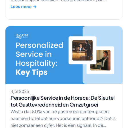
accommodatie was aangekomen? Waarschijnlijk
Lees meer →
niet zo fijn, en dat heeft zeker te maken met de
vraag of ze wel of geen property management
system hadden. Wist je dat 61% van de
consumenten […]
4 juli 2025
Persoonlijke Service in de Horeca: De Sleutel
tot Gasttevredenheid en Omzetgroei
Wist u dat 80% van de gasten eerder terugkeert
naar een hotel dat hun voorkeuren onthoudt? Dat is
niet zomaar een cijfer. Het is een signaal. In de