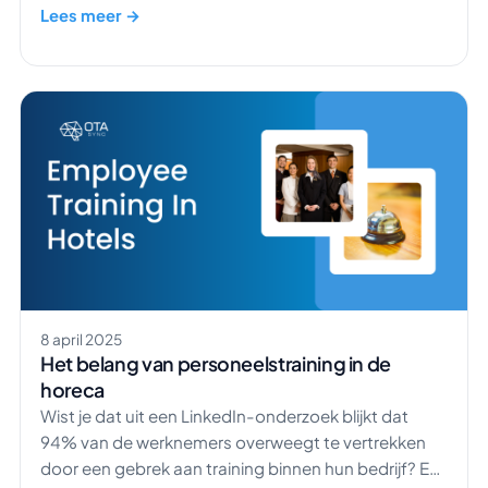
horeca komt het verschil tussen een eenmalige
Lees meer →
bezoeker en een trouwe gast vaak neer op één ding:
persoonlijke service in de horeca. Moderne reizigers
verlangen naar meer dan alleen […]
8 april 2025
Het belang van personeelstraining in de
horeca
Wist je dat uit een LinkedIn-onderzoek blijkt dat
94% van de werknemers overweegt te vertrekken
door een gebrek aan training binnen hun bedrijf? En