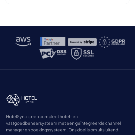
onze vrienden zijn. Ze zijn onze vrienden en een
handig hulpmiddel in ons dagelijks leven, naarmate
de samenleving zich verder ontwikkelt. Wie wil er nou
geen extra […]
HotelSync is een compleet hotel- en
vastgoedbeheersysteem met een geïntegreerde channel
manager en boekingssysteem. Ons doel is om uitsluitend