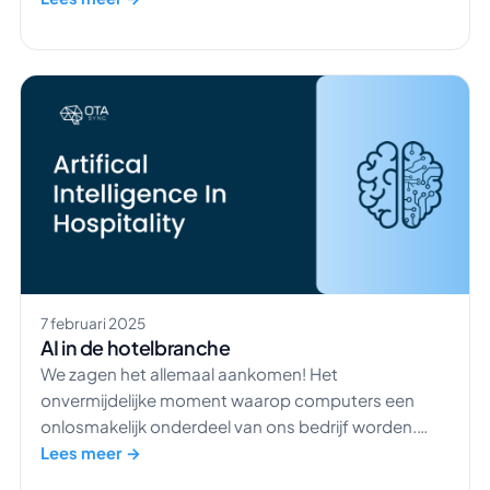
verhuurwoning zich onderscheiden tussen zoveel
aanbod? U bent op de juiste plek beland om de
zichtbaarheid van uw pand te vergroten. Met deze
[…]
7 februari 2025
AI in de hotelbranche
We zagen het allemaal aankomen! Het
onvermijdelijke moment waarop computers een
onlosmakelijk onderdeel van ons bedrijf worden.
Kunstmatige intelligentie is niet helemaal zoals films
Lees meer →
ons willen laten geloven. Robots (AI) kunnen best