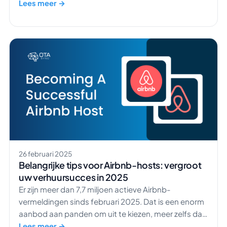
dat diezelfde 94% zou overwegen te blijven als er
Lees meer →
nieuwe trainings- en groeimogelijkheden werden
geboden? Dat is een ENORM aantal. De werkvloer
heeft gesproken en is duidelijk […]
26 februari 2025
Belangrijke tips voor Airbnb-hosts: vergroot
uw verhuursucces in 2025
Er zijn meer dan 7,7 miljoen actieve Airbnb-
vermeldingen sinds februari 2025. Dat is een enorm
aanbod aan panden om uit te kiezen, meer zelfs dan
het inwonertal van Hongkong. Hoe zou UW
Lees meer →