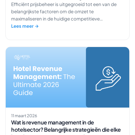
Efficiënt prijsbeheer is uitgegroeid tot een van de
belangrijkste factoren om de omzet te
maximaliseren in de huidige competitieve
hotelbranche. Om hotels te helpen prijsbeslissingen
Lees meer →
te automatiseren en hun omzet te optimaliseren, is
HotelSync een samenwerking aangegaan met
RoomPriceGenie, een toonaangevend
geautomatiseerd revenue management systeem
dat speciaal is ontwikkeld voor onafhankelijke
hotels. Dankzij deze integratie kunnen hotels die het
HotelSync platform gebruiken, koppelen met […]
11 maart 2026
Wat is revenue management in de
hotelsector? Belangrijke strategieën die elke