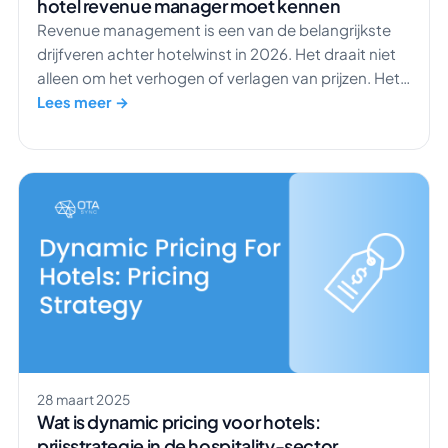
hotel revenue manager moet kennen
Revenue management is een van de belangrijkste
drijfveren achter hotelwinst in 2026. Het draait niet
alleen om het verhogen of verlagen van prijzen. Het
gaat om het nemen van slimme, datagedreven
Lees meer →
beslissingen waarmee je meer haalt uit de vraag die
je al hebt. In de kern betekent revenue management
het verkopen van de juiste kamer aan de juiste gast
[…]
28 maart 2025
Wat is dynamic pricing voor hotels:
prijsstrategie in de hospitality-sector