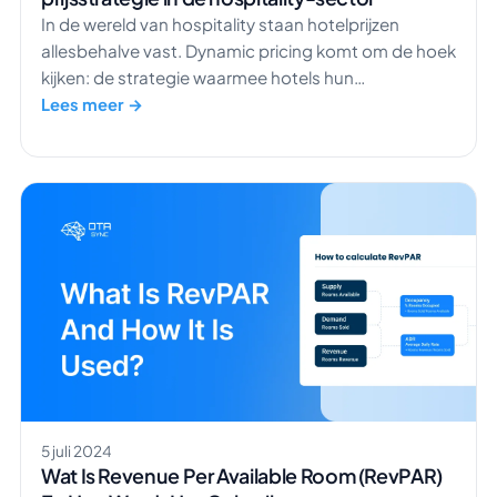
In de wereld van hospitality staan hotelprijzen
allesbehalve vast. Dynamic pricing komt om de hoek
kijken: de strategie waarmee hotels hun
kamertarieven in realtime aanpassen op basis van
Lees meer →
factoren zoals vraag, concurrentie en zelfs het weer.
De tijd van vaste prijzen ligt achter ons; tarieven
schommelen nu als een snelle vloedgolf, zodat
hotels hun […]
5 juli 2024
Wat Is Revenue Per Available Room (RevPAR)