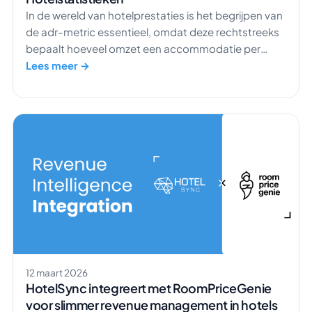
In de wereld van hotelprestaties is het begrijpen van
de adr-metric essentieel, omdat deze rechtstreeks
bepaalt hoeveel omzet een accommodatie per
verblijf genereert. Een hotel adr staat niet op
Lees meer →
zichzelf; deze hangt nauw samen met andere
belangrijke hotelstatistieken zoals de
bezettingsgraad en RevPAR, waardoor revenue
managers een compleet beeld krijgen van de omzet
per beschikbare kamer. […]
12 maart 2026
HotelSync integreert met RoomPriceGenie
voor slimmer revenue management in hotels