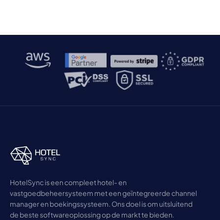
HotelSync is een compleet hotel- en
vastgoedbeheersysteem met een geïntegreerde channel
manager en boekingssysteem. Ons doel is om uitsluitend
de beste softwareoplossing op de markt te bieden.