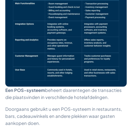
Een POS-systeem
beheert daarentegen de transacties
die plaatsvinden in verschillende hotelafdelingen.
Doorgaans gebruikt u een POS-systeem in restaurants,
bars, cadeauwinkels en andere plekken waar gasten
aankopen doen.