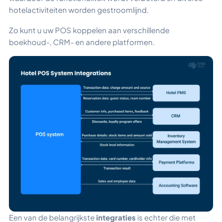
hotelactiviteiten worden gestroomlijnd.
Zo kunt u uw POS koppelen aan verschillende
boekhoud-, CRM- en andere platformen.
Een van de belangrijkste
integraties
is echter die met