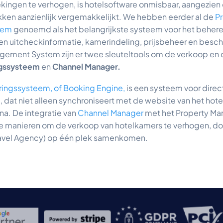
kingen te verhogen, is hotelsoftware onmisbaar, aangezien
kken aanzienlijk vergemakkelijkt. We hebben eerder al de
P
tem
genoemd als het belangrijkste systeem voor het behere
 en uitcheckinformatie, kamerindeling, prijsbeheer en besc
gement System zijn er twee sleuteltools om de verkoop en 
gssysteem
en
Channel Manager.
eringssysteem, of Booking Engine,
is een systeem voor dire
 dat niet alleen synchroniseert met de website van het hote
a. De integratie van
Channel Manager
met het Property M
te manieren om de verkoop van hotelkamers te verhogen, do
ravel Agency) op één plek samenkomen.