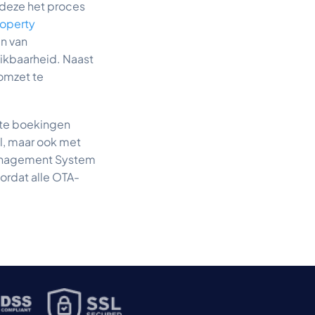
 deze het proces
roperty
n van
hikbaarheid. Naast
omzet te
cte boekingen
l, maar ook met
anagement System
ordat alle OTA-