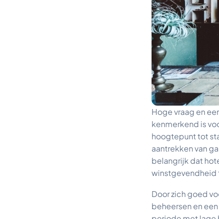
Hoge vraag en een
kenmerkend is voor
hoogtepunt tot sta
aantrekken van gas
belangrijk dat ho
winstgevendheid t
Door zich goed vo
beheersen en een 
periode met lage h