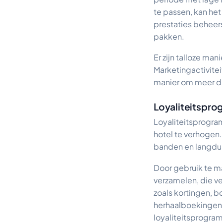
te passen, kan he
prestaties beheer
pakken.
Er zijn talloze ma
Marketingactivite
manier om meer di
Loyaliteitspr
Loyaliteitsprogra
hotel te verhogen.
banden en langdur
Door gebruik te 
verzamelen, die v
zoals kortingen, 
herhaalboekingen 
loyaliteitsprogra