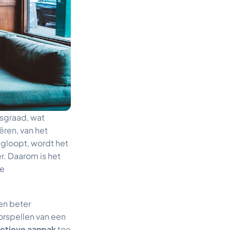
sgraad, wat
ëren, van het
ugloopt, wordt het
r. Daarom is het
de
en beter
rspellen van een
ctieve aanpak
toe