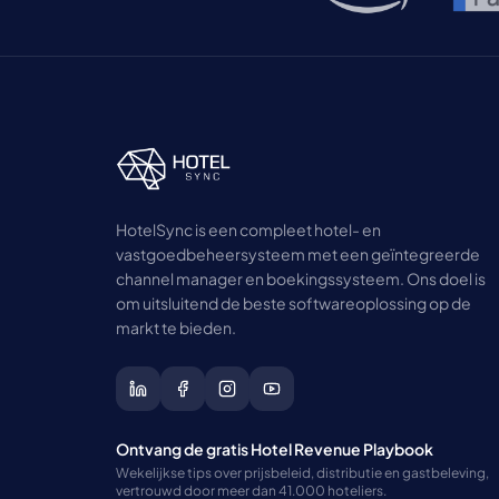
HotelSync is een compleet hotel- en
vastgoedbeheersysteem met een geïntegreerde
channel manager en boekingssysteem. Ons doel is
om uitsluitend de beste softwareoplossing op de
markt te bieden.
Ontvang de gratis Hotel Revenue Playbook
Wekelijkse tips over prijsbeleid, distributie en gastbeleving,
vertrouwd door meer dan 41.000 hoteliers.