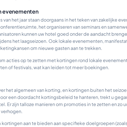
an evenementen
 van het jaar staan doorgaans in het teken van zakelijke e
conferentieruimte, het organiseren van seminars en samen
isatoren kunnen uw hotel goed onder de aandacht brengen
ijdens het laagseizoen. Ook lokale evenementen, manifestati
ketingkansen om nieuwe gasten aan te trekken.
 om acties op te zetten met kortingen rond lokale evenement
en of festivals, wat kan leiden tot meer boekingen.
r het algemeen van korting, en kortingen buiten het seizo
oor een doordacht kortingsbeleid te hanteren, trekt u geg
el. Er zijn talloze manieren om promoties in te zetten en zo 
e verhogen.
m kortingen aan te bieden aan specifieke doelgroepen (zoal