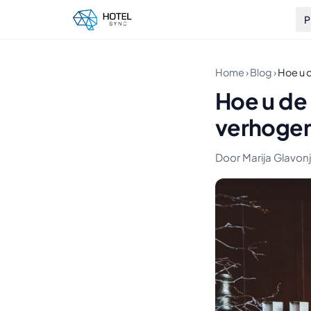
P
Home
›
Blog
›
Hoe u d
Hoe u de 
verhoge
Door Marija Glavonji