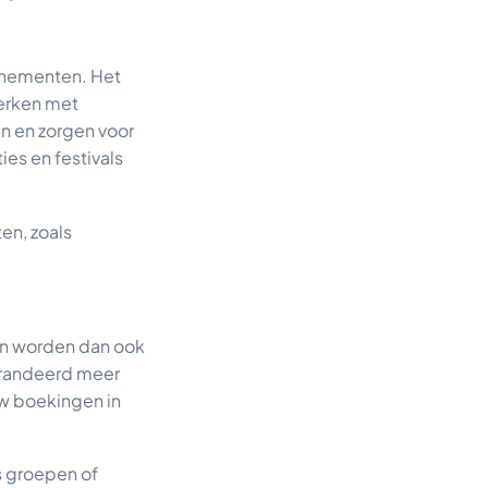
venementen. Het
werken met
 en zorgen voor
es en festivals
en, zoals
en worden dan ook
arandeerd meer
uw boekingen in
s groepen of