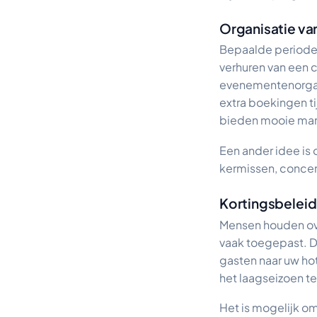
Organisatie v
Bepaalde periodes
verhuren van een 
evenementenorgan
extra boekingen t
bieden mooie mar
Een ander idee is
kermissen, concert
Kortingsbeleid
Mensen houden ove
vaak toegepast. D
gasten naar uw hot
het laagseizoen t
Het is mogelijk o