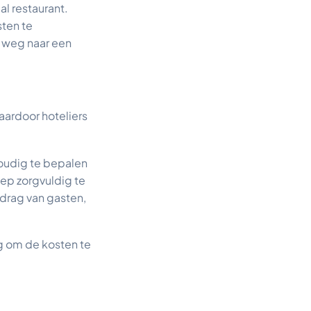
al restaurant.
ten te
 weg naar een
aardoor hoteliers
voudig te bepalen
oep zorgvuldig te
drag van gasten,
g om de kosten te