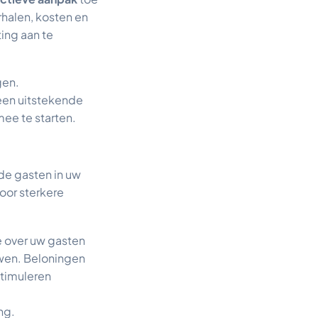
halen, kosten en
ing aan te
gen.
 een uitstekende
ee te starten.
de gasten in uw
oor sterkere
e over uw gasten
uwen. Beloningen
stimuleren
ng.