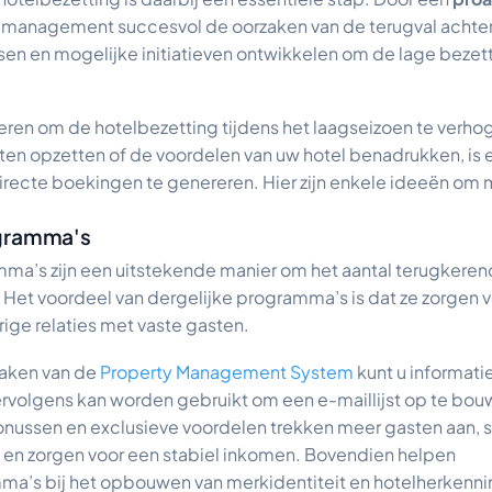
t management succesvol de oorzaken van de terugval achter
sen en mogelijke initiatieven ontwikkelen om de lage bezett
nieren om de hotelbezetting tijdens het laagseizoen te verho
iten opzetten of de voordelen van uw hotel benadrukken, is
recte boekingen te genereren. Hier zijn enkele ideeën om m
ogramma's
mma’s zijn een uitstekende manier om het aantal terugkeren
 Het voordeel van dergelijke programma’s is dat ze zorgen v
ige relaties met vaste gasten.
maken van de
Property Management System
kunt u informati
ervolgens kan worden gebruikt om een e-maillijst op te bo
bonussen en exclusieve voordelen trekken meer gasten aan, 
en zorgen voor een stabiel inkomen. Bovendien helpen
mma’s bij het opbouwen van merkidentiteit en hotelherkenni