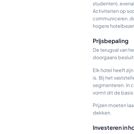
studenten), evenal
Activiteiten op s
communiceren, dus
hogere hotelbezet
Prijsbepaling
De terugval van he
doorgaans besluite
Elk hotel heeft zi
is. Bij het vastst
segmenteren. In c
vormt dit de basis 
Prijzen moeten la
dekken.
Investeren in 