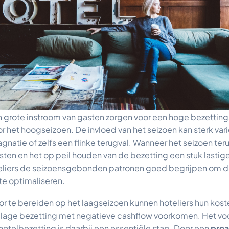
 grote instroom van gasten zorgen voor een hoge bezetting
 het hoogseizoen. De invloed van het seizoen kan sterk vari
gnatie of zelfs een flinke terugval. Wanneer het seizoen ter
ten en het op peil houden van de bezetting een stuk lastige
teliers de seizoensgebonden patronen goed begrijpen om 
e optimaliseren.
or te bereiden op het laagseizoen kunnen hoteliers hun kost
lage bezetting met negatieve cashflow voorkomen. Het voo
otelbezetting is daarbij een essentiële stap. Door een
proa