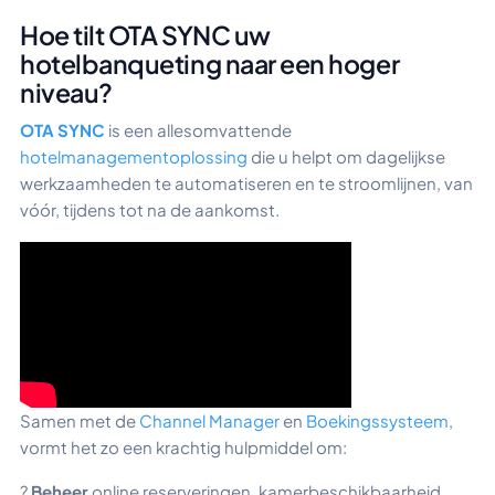
Hoe tilt OTA SYNC uw
hotelbanqueting naar een hoger
niveau?
OTA SYNC
is een allesomvattende
hotelmanagementoplossing
die u helpt om dagelijkse
werkzaamheden te automatiseren en te stroomlijnen, van
vóór, tijdens tot na de aankomst.
Samen met de
Channel Manager
en
Boekingssysteem
,
vormt het zo een krachtig hulpmiddel om:
?
Beheer
online reserveringen, kamerbeschikbaarheid,