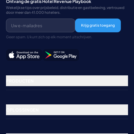
Ontvang de gratis Hotel Revenue Playbook
Wekelijkse tips over prijsbeleid, distributie en gastbeleving, vertrouwd
door meer dan 41.000 hoteliers.
Krijg gratis toegang
Geen spam. U kunt zich op elk moment uitschrijven.
PRODUCTEN
Vastgoedbeheer
Channel Manager
OPLOSSINGEN
Boekingssysteem
Hotels
Betalingsverwerking
Hostels